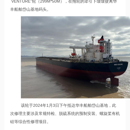
VENTURE”轮（299M*50M），在拖轮的牵引下缓缓驶离华
丰船舶岱山基地码头。
该轮于
2024年1月3日下午抵达华丰船舶岱山基地，此
次修理主要涉及常规特检、脱硫系统的预制安装、螺旋桨有机
硅等综合性修理项目。