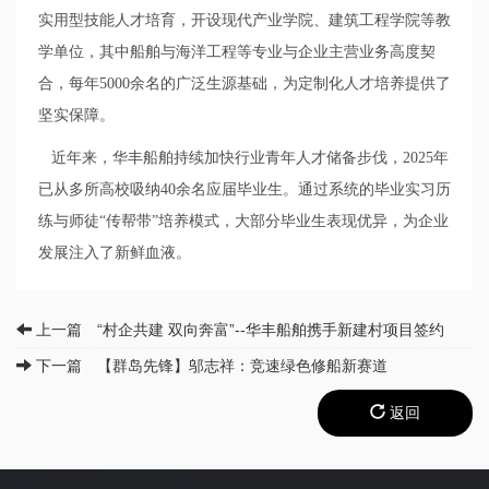
实用型技能人才培育，开设现代产业学院、建筑工程学院等教
学单位，其中船舶与海洋工程等专业与企业
主营业务高度契
合，每年
5000
余名的广泛生源基础，为定制化人才培养提供了
坚实保障。
近年来，华丰船舶持续加快行业青年人才储备步伐，
2025
年
已从多所高校吸纳
40
余名应届毕业生。通过系统的毕业实习历
练与师徒“传帮带”培养模式，大部分毕业生
表现优异，为企业
发展注入了新鲜血液。
上一篇 “村企共建 双向奔富”--华丰船舶携手新建村项目签约
下一篇 【群岛先锋】邬志祥：竞速绿色修船新赛道
返回