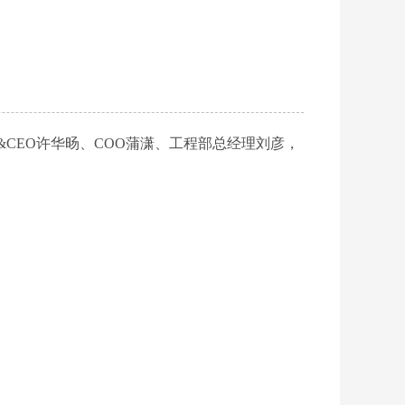
CEO许华
旸、
C
OO
蒲潇、工程部总经理刘彦，