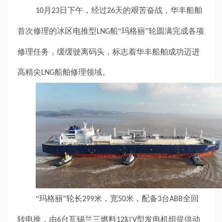
月
日
下
午，经过
天的艰苦奋战，华丰船舶
10
2
3
26
首次修理的冰区电推型
船
“玛格丽”
轮圆满完成各项
LNG
修理任务，缓缓驶离码头，标志着华丰船舶成功迈进
高精尖
船舶修理领域。
LNG
“玛格丽”轮长
米，宽
米，配备
台
全回
299
50
3
ABB
转电推，由
台瓦锡兰三燃料
缸
型发电机组提供动
6
12
V