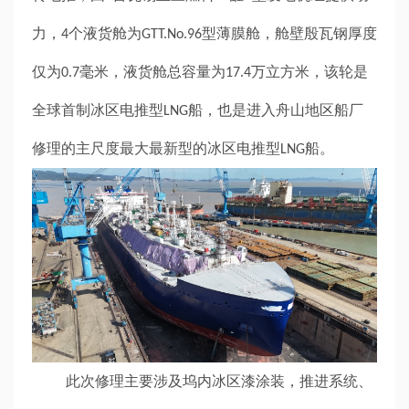
力，
个液货舱为
型薄膜舱，舱壁殷瓦钢厚度
4
GTT.No.96
仅为
毫米，液货舱总容量为
万立方米，该轮是
0.7
17.4
全球首制冰区电推型
船，也是进入舟山地区船厂
LNG
修理的主尺度最大最新型的冰区电推型
船。
LNG
此次修理主要涉及坞内冰区漆涂装，推进系统、