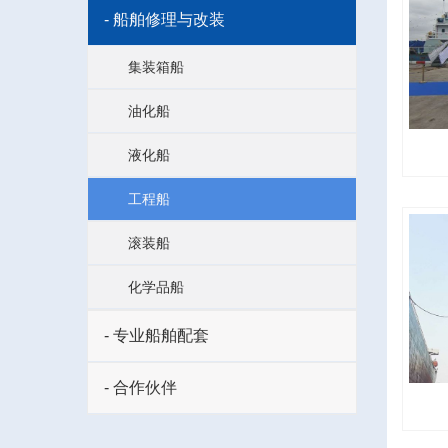
- 船舶修理与改装
集装箱船
油化船
液化船
工程船
滚装船
化学品船
- 专业船舶配套
- 合作伙伴