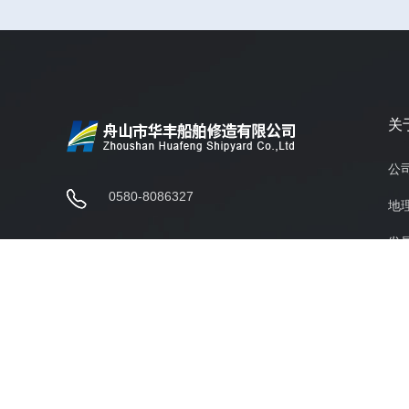
关
公
0580-8086327
地
发
business@huafengshipyard.com
厂
浙江省舟山市定海区白泉镇塘
夹岙屋基园路50号一幢