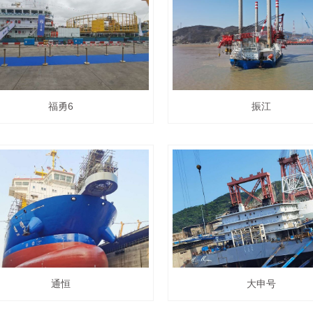
福勇6
振江
通恒
大申号