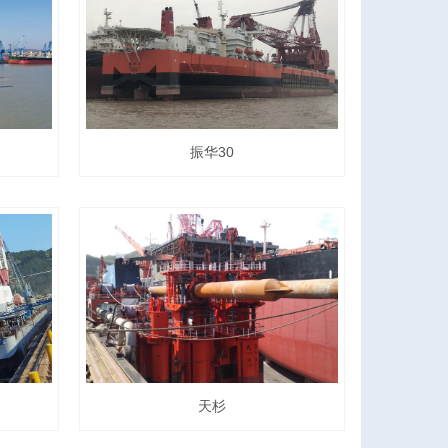
振华30
天杉