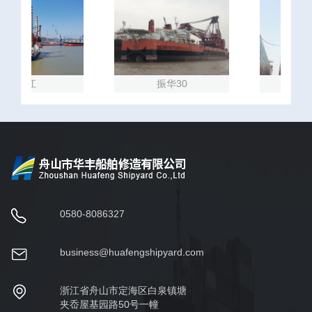
振江
振华30
通
0580-8086327
business@huafengshipyard.com
浙江省舟山市定海区白泉镇塘
夹岙屋基园路50号一幢